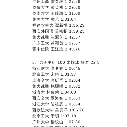
广州工商 雷奕琳 1:27.58
华侨大学 黄英祺 1:29.69
华南农大 王绰颖 1:31.09
集美大学 黄艺 1:31.84
福建农林大 谭新悦 1:36.29
西安外国语 董祎扬 1:39.23
集大诚毅 崔源芳 1:42.57
广东工大 苏颖茵 1:57.87
晋中信院 王江凌 2:49.76
5、男子甲组 100 米蝶泳 预赛 22 3
浙江财大 李冬睿 1:00.45
北京工大 宋皓 1:01.37
上海交大 蒋昕哲 1:02.04
集大诚毅 施熙暘 1:03.82
浙海大 林俊荣 1:04.69
西安交大 罗海智 1:05.63
浙江大学 陆祖寰 1:05.64
西政法大学 吴昊洋 1:06.70
北京工大 于玥 1:07.18
广州大学 柳骏山 1:07.80