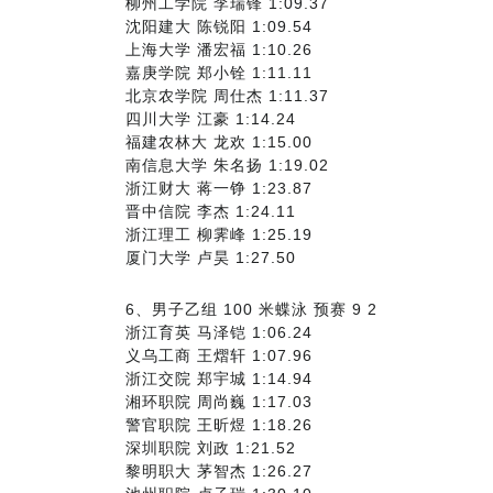
柳州工学院 李瑞锋 1:09.37
沈阳建大 陈锐阳 1:09.54
上海大学 潘宏福 1:10.26
嘉庚学院 郑小铨 1:11.11
北京农学院 周仕杰 1:11.37
四川大学 江豪 1:14.24
福建农林大 龙欢 1:15.00
南信息大学 朱名扬 1:19.02
浙江财大 蒋一铮 1:23.87
晋中信院 李杰 1:24.11
浙江理工 柳霁峰 1:25.19
厦门大学 卢昊 1:27.50
6、男子乙组 100 米蝶泳 预赛 9 2
浙江育英 马泽铠 1:06.24
义乌工商 王熠轩 1:07.96
浙江交院 郑宇城 1:14.94
湘环职院 周尚巍 1:17.03
警官职院 王昕煜 1:18.26
深圳职院 刘政 1:21.52
黎明职大 茅智杰 1:26.27