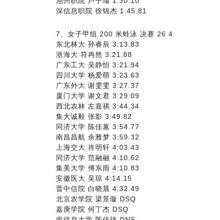
池州职院 卢子瑞 1:30.10
深信息职院 徐锦杰 1:45.81
7、女子甲组 200 米蛙泳 决赛 26 4
东北林大 孙睿辰 3:13.83
浙海大 符冉然 3:21.88
广东工大 吴静怡 3:21.94
四川大学 杨爱萌 3:23.63
广东外大 谢雯雯 3:27.37
厦门大学 谢文君 3:29.09
西北农林 左嘉祺 3:44.34
集大诚毅 张影 3:49.82
同济大学 陈佳蕙 3:54.77
南昌昌航 余雅梦 3:59.32
上海交大 肖明轩 4:03.43
同济大学 范融融 4:10.62
集美大学 傅东雨 4:10.83
安徽医大 吴琼 4:14.15
晋中信院 白晓晨 4:32.49
北京农学院 梁景璇 DSQ
嘉庚学院 何丁杰 DSQ
南信息大学 陈佳琦 DNS