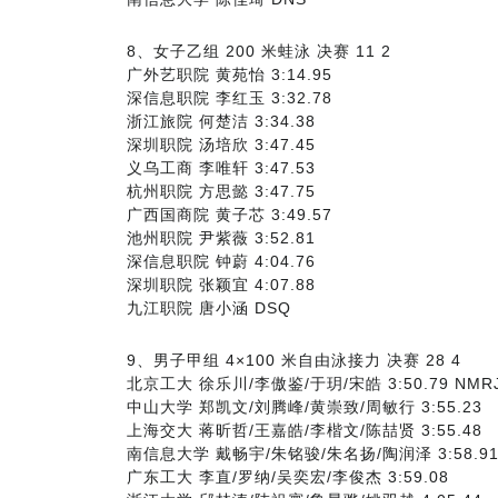
8、女子乙组 200 米蛙泳 决赛 11 2
广外艺职院 黄苑怡 3:14.95
深信息职院 李红玉 3:32.78
浙江旅院 何楚洁 3:34.38
深圳职院 汤培欣 3:47.45
义乌工商 李唯轩 3:47.53
杭州职院 方思懿 3:47.75
广西国商院 黄子芯 3:49.57
池州职院 尹紫薇 3:52.81
深信息职院 钟蔚 4:04.76
深圳职院 张颖宜 4:07.88
九江职院 唐小涵 DSQ
9、男子甲组 4×100 米自由泳接力 决赛 28 4
北京工大 徐乐川/李傲鉴/于玥/宋皓 3:50.79 NMR
中山大学 郑凯文/刘腾峰/黄崇致/周敏行 3:55.23
上海交大 蒋昕哲/王嘉皓/李楷文/陈喆贤 3:55.48
南信息大学 戴畅宇/朱铭骏/朱名扬/陶润泽 3:58.9
广东工大 李直/罗纳/吴奕宏/李俊杰 3:59.08