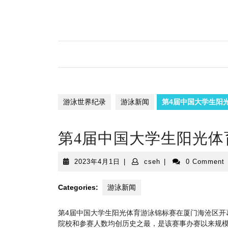
Skip
to
content
游泳世界纪录
游泳新闻
第4届中国大学生阳
第4届中国大学生阳光
2023
cseh
2023年4月1日
|
cseh
|
0 Comment
年
4
Categories:
游泳新闻
月
1
日
第4届中国大学生阳光体育游泳锦标赛在厦门海沧区开幕
院校和参赛人数均创历史之最，是该赛事办赛以来规