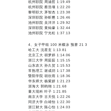
杭州职院 周涵哲 1:19.49
杭州职院 蔡浩壤 1:22.20
黎明职大 茅智杰 1:23.38
深圳职院 孙昕懋 1:26.46
池州职院 吴洋洋 1:29.92
深圳职院 黄灿壕 1:32.44
池州职院 宁光松 1:37.13
4、女子甲组 100 米蝶泳 预赛 21 3
哈工大 沈星玄 1:13.81
北京工大 胡梦婷 1:14.06
浙江大学 周茹茹 1:15.15
山东农大 孙久贺 1:15.53
常熟理工 谢成玥 1:17.38
暨阳学院 胡欣雨 1:18.36
华东师大 杨紫妍 1:21.23
浙海大 郭鸥翎 1:21.68
量大现科 叶子 1:21.85
南京大学 古天悦 1:22.26
同济大学 白靖怡 1:22.30
浙江财大 陈心怡 1:24.03