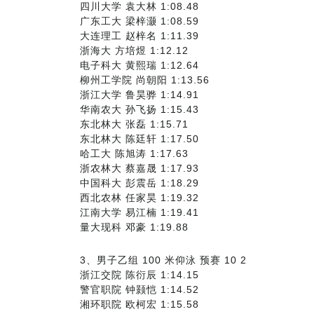
四川大学 袁大林 1:08.48
广东工大 梁梓灏 1:08.59
大连理工 赵梓名 1:11.39
浙海大 方培煜 1:12.12
电子科大 黄熙瑞 1:12.64
柳州工学院 尚朝阳 1:13.56
浙江大学 鲁昊骅 1:14.91
华南农大 孙飞扬 1:15.43
东北林大 张磊 1:15.71
东北林大 陈廷轩 1:17.50
哈工大 陈旭涛 1:17.63
浙农林大 蔡嘉晟 1:17.93
中国科大 彭震岳 1:18.29
西北农林 任家昊 1:19.32
江南大学 易江楠 1:19.41
量大现科 邓豪 1:19.88
3、男子乙组 100 米仰泳 预赛 10 2
浙江交院 陈衍辰 1:14.15
警官职院 钟颢恺 1:14.52
湘环职院 欧柯宏 1:15.58