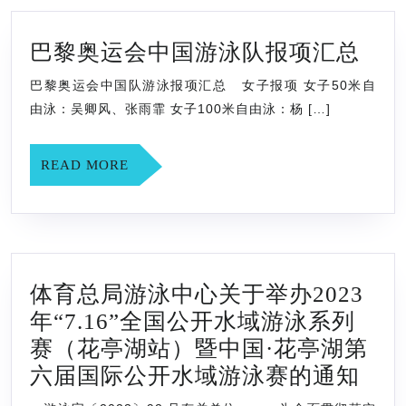
巴
巴黎奥运会中国游泳队报项汇总
黎
巴黎奥运会中国队游泳报项汇总 女子报项 女子50米自
奥
由泳：吴卿风、张雨霏 女子100米自由泳：杨 […]
运
会
READ
READ MORE
中
MORE
国
游
泳
体育总局游泳中心关于举办2023
队
年“7.16”全国公开水域游泳系列
报
赛（花亭湖站）暨中国·花亭湖第
项
体
六届国际公开水域游泳赛的通知
汇
育
总