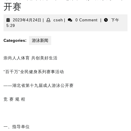
开赛
2023
cseh
2023年4月24日
|
cseh
|
0 Comment
|
下午
年
5:29
4
月
Categories:
游泳新闻
24
日
崇尚人人体育 共创美好生活
“百千万”全民健身系列赛事活动
——湖北省第十九届成人游泳公开赛
竞 赛 规 程
一、指导单位