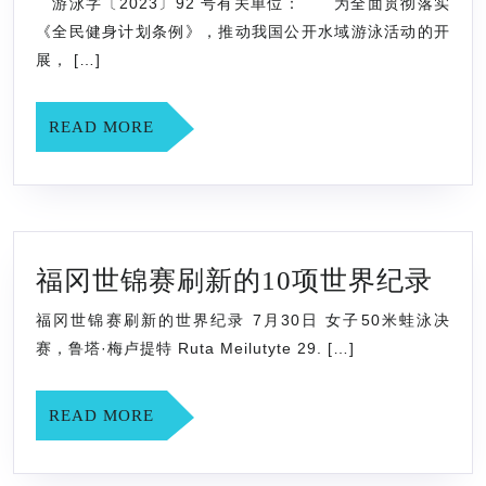
游泳字〔2023〕92 号有关单位： 为全面贯彻落实
总
《全民健身计划条例》，推动我国公开水域游泳活动的开
局
展， […]
游
泳
READ
READ MORE
MORE
中
心
关
于
福
福冈世锦赛刷新的10项世界纪录
举
冈
办
福冈世锦赛刷新的世界纪录 7月30日 女子50米蛙泳决
世
202
赛，鲁塔·梅卢提特 Ruta Meilutyte 29. […]
锦
年
赛
“7.1
READ
READ MORE
刷
MORE
全
新
国