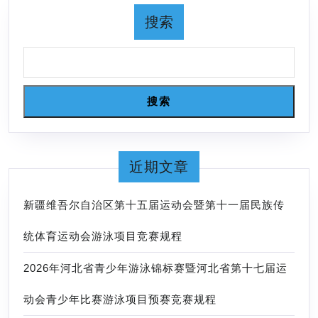
年
达
搜索
龄
级
组
赛
纪
事
录
名
搜索
录
完
整
近期文章
版
本
新疆维吾尔自治区第十五届运动会暨第十一届民族传
统体育运动会游泳项目竞赛规程
2026年河北省青少年游泳锦标赛暨河北省第十七届运
动会青少年比赛游泳项目预赛竞赛规程