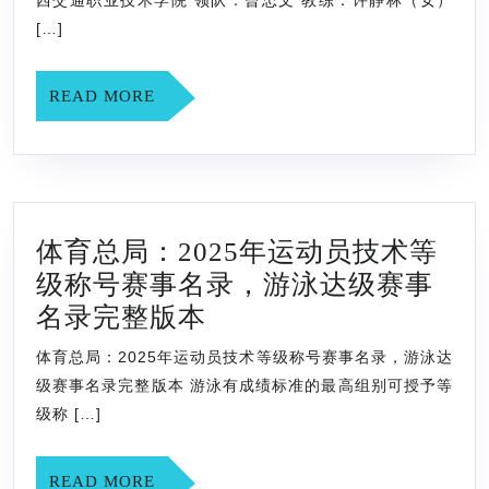
西交通职业技术学院 领队：曾忠文 教练：许静林（女）
中
[…]
国
大
READ
READ MORE
MORE
学
生
游
泳
体育总局：2025年运动员技术等
锦
级称号赛事名录，游泳达级赛事
标
体
名录完整版本
赛
育
(南
体育总局：2025年运动员技术等级称号赛事名录，游泳达
总
方
级赛事名录完整版本 游泳有成绩标准的最高组别可授予等
局：
级称 […]
赛
2025
区)
年
READ
READ MORE
代