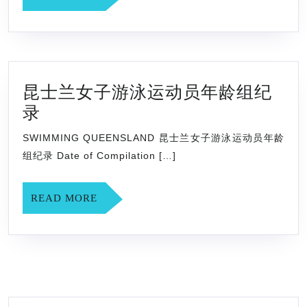
MORE
运
表
动
队
员
名
技
单
昆士兰女子游泳运动员年龄组纪
术
昆
录
等
士
级
SWIMMING QUEENSLAND 昆士兰女子游泳运动员年龄
兰
称
组纪录 Date of Compilation […]
女
号
子
赛
READ
READ MORE
游
MORE
事
泳
名
运
录，
动
游
员
泳