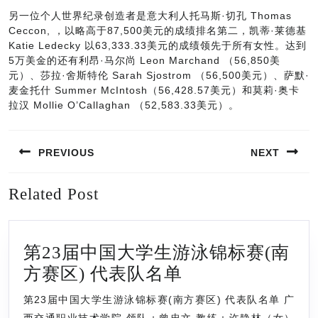
另一位个人世界纪录创造者是意大利人托马斯·切孔 Thomas
Ceccon, ，以略高于87,500美元的成绩排名第二，凯蒂·莱德基
Katie Ledecky 以63,333.33美元的成绩领先于所有女性。达到
5万美金的还有利昂·马尔尚 Leon Marchand （56,850美
元）、莎拉·舍斯特伦 Sarah Sjostrom （56,500美元）、萨默·
麦金托什 Summer McIntosh（56,428.57美元）和莫莉·奥卡
拉汉 Mollie O’Callaghan （52,583.33美元）。
文
PREVIOUS
NEXT
章
导
Previous
Next
Related Post
航
post:
post:
第23届中国大学生游泳锦标赛(南
第
方赛区) 代表队名单
23
第23届中国大学生游泳锦标赛(南方赛区) 代表队名单 广
届