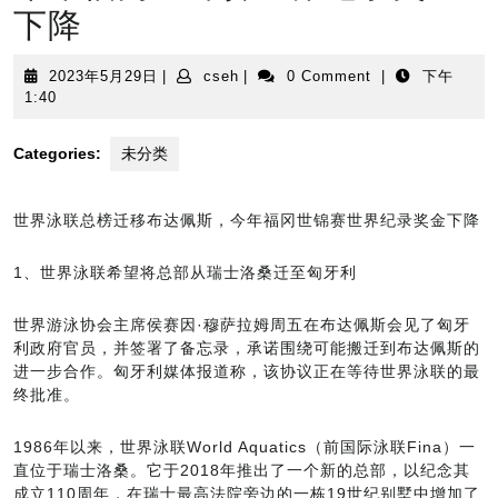
下降
2023
cseh
2023年5月29日
|
cseh
|
0 Comment
|
下午
年
1:40
5
月
Categories:
未分类
29
日
世界泳联总榜迁移布达佩斯，今年福冈世锦赛世界纪录奖金下降
1、世界泳联希望将总部从瑞士洛桑迁至匈牙利
世界游泳协会主席侯赛因·穆萨拉姆周五在布达佩斯会见了匈牙
利政府官员，并签署了备忘录，承诺围绕可能搬迁到布达佩斯的
进一步合作。匈牙利媒体报道称，该协议正在等待世界泳联的最
终批准。
1986年以来，世界泳联World Aquatics（前国际泳联Fina）一
直位于瑞士洛桑。它于2018年推出了一个新的总部，以纪念其
成立110周年，在瑞士最高法院旁边的一栋19世纪别墅中增加了