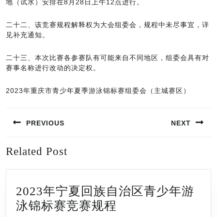
地（试水）安排在8月28日上午12点进行。
二十二、该竞赛规程解释权为大会组委会，规程中未尽事宜，详
见补充通知。
二十三、本次比赛各参赛队有可能来自不同地区，组委会具有对
赛事名称进行改动的决定权。
2023年重庆市青少年夏季游泳锦标赛组委会（主城赛区）
文
PREVIOUS
NEXT
章
导
Previous
Next
Related Post
航
post:
post:
2023年宁夏回族自治区青少年游
2023
泳锦标赛竞赛规程