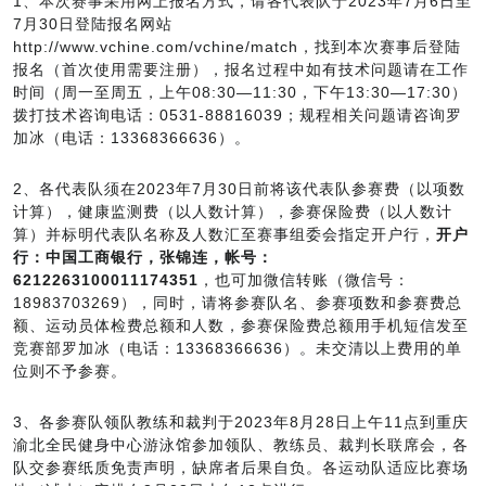
1、本次赛事采用网上报名方式，请各代表队于2023年7月6日至
7月30日登陆报名网站
http://www.vchine.com/vchine/match，找到本次赛事后登陆
报名（首次使用需要注册），报名过程中如有技术问题请在工作
时间（周一至周五，上午08:30—11:30，下午13:30—17:30）
拨打技术咨询电话：0531-88816039；规程相关问题请咨询罗
加冰（电话：13368366636）。
2、各代表队须在2023年7月30日前将该代表队参赛费（以项数
计算），健康监测费（以人数计算），参赛保险费（以人数计
算）并标明代表队名称及人数汇至赛事组委会指定开户行，
开户
行：中国工商银行，张锦连，帐号：
6212263100011174351
，也可加微信转账（微信号：
18983703269），同时，请将参赛队名、参赛项数和参赛费总
额、运动员体检费总额和人数，参赛保险费总额用手机短信发至
竞赛部罗加冰（电话：13368366636）。未交清以上费用的单
位则不予参赛。
3、各参赛队领队教练和裁判于2023年8月28日上午11点到重庆
渝北全民健身中心游泳馆参加领队、教练员、裁判长联席会，各
队交参赛纸质免责声明，缺席者后果自负。各运动队适应比赛场