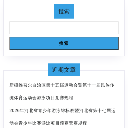
9-
泳
10
搜索
分
日
站
赛
竞
搜索
赛
规
近期文章
新疆维吾尔自治区第十五届运动会暨第十一届民族传
统体育运动会游泳项目竞赛规程
2026年河北省青少年游泳锦标赛暨河北省第十七届运
动会青少年比赛游泳项目预赛竞赛规程