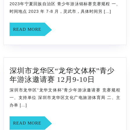
年
2023年宁夏回族自治区 青少年游泳锦标赛竞赛规程 一、
宁
时间地点 2023 年 7-8 月，灵武市，具体时间另 […]
夏
回
READ
READ MORE
族
MORE
自
治
区
深圳市龙华区“龙华文体杯”青少
青
深
年游泳邀请赛 12月9-10日
少
圳
年
深圳市龙华区“龙华文体杯”青少年游泳邀请赛 竞赛规程
市
游
一、支持单位 深圳市龙华区文化广电旅游体育局 二、主
龙
泳
办单 […]
华
锦
区
标
READ
READ MORE
MORE