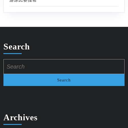
Search
Search
for:
Archives