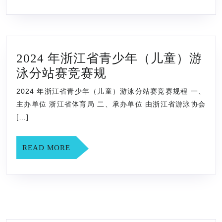
“龙
赛
华
竞
文
赛
体
规
2024 年浙江省青少年（儿童）游
杯”
程
2024
泳分站赛竞赛规
青
年
少
2024 年浙江省青少年（儿童）游泳分站赛竞赛规程 一、
浙
年
主办单位 浙江省体育局 二、承办单位 由浙江省游泳协会
江
[…]
游
省
泳
青
READ
READ MORE
邀
MORE
少
请
年
赛
（儿
12
童）
月
游