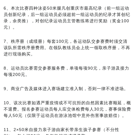
6、本次比赛四种泳姿50米腿凡创重庆市最高纪录（前一组运动
员创新纪录，后一组运动员必须超前一组运动员的纪录才算创纪
录，余类推），对创纪录运动员主管教练将进行奖励（奖金100
元）。
7、秩序册（成绩册）每套100元，各运动队交参赛费时须交清
该队所需秩序册费用。在领队教练员会上统一领取秩序册，不再
进行现场购买。
8、运动员比赛需交参赛服务费，单项每项90元，亲子游及接力
每项200元。
9、商业广告及媒体进入赛场建立准入制，否则一律不准进场。
10、该次比赛如遇严重疫情或不可抗拒的自然因素比赛顺延，概
不退费。报名参赛运动员每人应交体检费每人30元，赛事保险费
每人50元（仅限于运动员在游泳池馆中意外伤害事故赔偿）。
11、2×50米自接力亲子游由家长带亲生孩子参赛（不分性