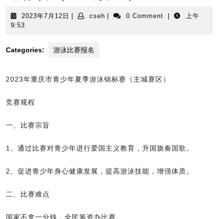
2023
cseh
2023年7月12日
|
cseh
|
0 Comment
|
上午
年
9:53
7
月
Categories:
游泳比赛报名
12
日
2023年重庆市青少年夏季游泳锦标赛（主城赛区）
竞赛规程
一、比赛宗旨
1、通过比赛对青少年进行爱国主义教育，升国旗奏国歌。
2、促进青少年身心健康发展，提高游泳技能，增强体质。
二、比赛难点
国家不拿一分钱，全民筹资办比赛。