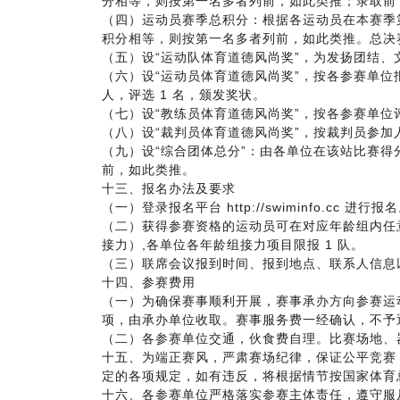
分相等，则按第一名多者列前，如此类推；录取前 
（四）运动员赛季总积分：根据各运动员在本赛季
积分相等，则按第一名多者列前，如此类推。总决
（五）设“运动队体育道德风尚奖”，为发扬团结
（六）设“运动员体育道德风尚奖”，按各参赛单位报名
人，评选 1 名，颁发奖状。
（七）设“教练员体育道德风尚奖”，按各参赛单位评
（八）设“裁判员体育道德风尚奖”，按裁判员参加人
（九）设“综合团体总分”：由各单位在该站比赛
前，如此类推。
十三、报名办法及要求
（一）登录报名平台 http://swiminfo.cc 进行报
（二）获得参赛资格的运动员可在对应年龄组内任
接力）,各单位各年龄组接力项目限报 1 队。
（三）联席会议报到时间、报到地点、联系人信息
十四、参赛费用
（一）为确保赛事顺利开展，赛事承办方向参赛运动员
项，由承办单位收取。赛事服务费一经确认，不予
（二）各参赛单位交通，伙食费自理。比赛场地、
十五、为端正赛风，严肃赛场纪律，保证公平竞赛
定的各项规定，如有违反，将根据情节按国家体育
十六、各参赛单位严格落实参赛主体责任，遵守服