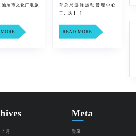
省
中
 汕尾市文化广电旅
育总局游泳运动管理中心
]
二、执 […]
青
学
少
生
READ
READ
 MORE
READ MORE
年
游
MORE
MORE
马
泳
拉
锦
松
标
游
赛
泳
竞
锦
赛
标
规
赛
程
hives
Meta
竞
赛
年 7 月
登录
规