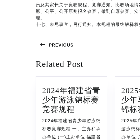
员及其家长关于竞赛规程、竞赛通知、比赛场地情
愿、公平、公开原则报名参赛，做到自愿参赛、安
理。
十七、未尽事宜，另行通知。本规程的最终解释权
文
PREVIOUS
章
Previous
导
Related Post
post:
航
2024年福建省青
20
少年游泳锦标赛
少年
2024
竞赛规程
锦标
年
2024年福建省青少年游泳锦
2025
福
标赛竞赛规程 一、主办和承
游泳锦标
建
办单位 (一)主办单位 福建省
办单位 