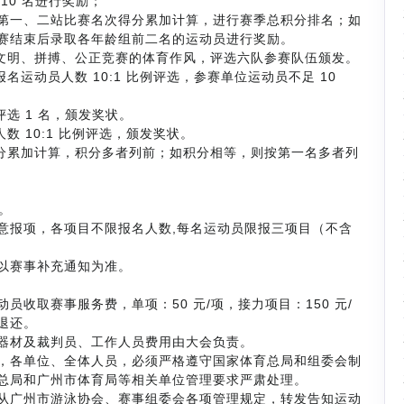
10 名进行奖励；
第一、二站比赛名次得分累加计算，进行赛季总积分排名；如
赛结束后录取各年龄组前二名的运动员进行奖励。
、文明、拼搏、公正竞赛的体育作风，评选六队参赛队伍颁发。
运动员人数 10:1 比例评选，参赛单位运动员不足 10
选 1 名，颁发奖状。
数 10:1 比例评选，颁发奖状。
得分累加计算，积分多者列前；如积分相等，则按第一名多者列
名。
意报项，各项目不限报名人数,每名运动员限报三项目（不含
以赛事补充通知为准。
收取赛事服务费，单项：50 元/项，接力项目：150 元/
退还。
器材及裁判员、工作人员费用由大会负责。
，各单位、全体人员，必须严格遵守国家体育总局和组委会制
总局和广州市体育局等相关单位管理要求严肃处理。
从广州市游泳协会、赛事组委会各项管理规定，转发告知运动