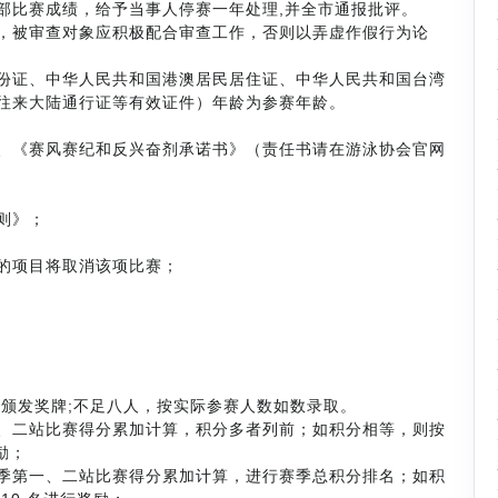
部比赛成绩，给予当事人停赛一年处理,并全市通报批评。
，被审查对象应积极配合审查工作，否则以弄虚作假行为论
份证、中华人民共和国港澳居民居住证、中华人民共和国台湾
往来大陆通行证等有效证件）年龄为参赛年龄。
、《赛风赛纪和反兴奋剂承诺书》（责任书请在游泳协会官网
则》；
的项目将取消该项比赛；
名颁发奖牌;不足八人，按实际参赛人数如数录取。
、二站比赛得分累加计算，积分多者列前；如积分相等，则按
励；
季第一、二站比赛得分累加计算，进行赛季总积分排名；如积