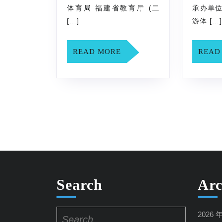
省
体育局 福建省教育厅 (二
承办单位
[…]
游体 […
青
少
READ
READ MORE
READ
年
MORE
游
泳
锦
标
赛
竞
赛
规
Search
Arc
程
Search
2026 
for: