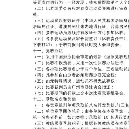
等弄虚作假行为，一经发现，核实后即取消个人全
（二）比赛组委会有权对参赛运动员资格进行审查
处。
（三）运动员以有效证件（中华人民共和国居民身
居民居住证、港澳居民往来内地通行证、台湾居民
（四）参赛运动员必须持有效证件方可参加比赛。
（五）各参赛运动员及家长需签订《比赛责任书》
下载打印）；于赛前报到确认时交大会组委会。
十一、竞赛办法
（一）采用中国游泳协会审定的最新《游泳竞赛规
（二）比赛不设预赛，采用一次性决赛办法进行;
（三）各小项比赛报名少于两个单位、三名运动员
（四）凡参加自由泳者必须用爬泳游完全程;
（五）如无特殊情况，运动员不得无故弃权；
（六）比赛裁判员由广州市游泳协会指派；
（七）比赛期间的罚款上交本次比赛竞赛组委会。
十二、录取名次和奖励
（一）各竞赛组别单项录取前八名颁发奖状,前三
（二）单位赛季团体总分：由各单位在本赛季第一
第一名多者列前，如此类推；录取前 10 名进行奖
（三）教练员赛季总积分：根据各位教练员在本赛