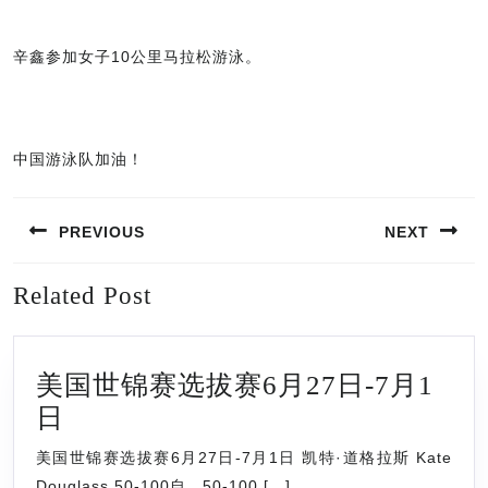
辛鑫参加女子10公里马拉松游泳。
中国游泳队加油！
文
PREVIOUS
NEXT
章
导
Previous
Next
Related Post
航
post:
post:
美国世锦赛选拔赛6月27日-7月1
美
日
国
美国世锦赛选拔赛6月27日-7月1日 凯特·道格拉斯 Kate
世
Douglass 50-100自、50-100 […]