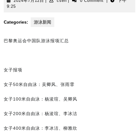
2024
cseh
2024年7月12日
|
cseh
|
0 Comment
|
下午
年
9:25
7
月
Categories:
游泳新闻
12
日
巴黎奥运会中国队游泳报项汇总
女子报项
女子50米自由泳：吴卿风、张雨霏
女子100米自由泳：杨浚瑄、吴卿风
女子200米自由泳：杨浚瑄、李冰洁
女子400米自由泳：李冰洁、柳雅欣