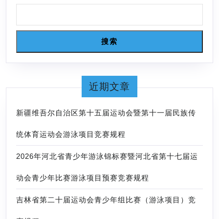
(儿
童)
游
搜索
泳
锦
标
近期文章
赛
第
新疆维吾尔自治区第十五届运动会暨第十一届民族传
1
统体育运动会游泳项目竞赛规程
场
成
2026年河北省青少年游泳锦标赛暨河北省第十七届运
绩
动会青少年比赛游泳项目预赛竞赛规程
吉林省第二十届运动会青少年组比赛（游泳项目）竞