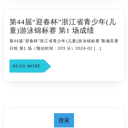
运
动
第44届“迎春杯”浙江省青少年(儿
管
第
童)游泳锦标赛 第1 场成绩
理
44
中
第44届“迎春杯”浙江省青少年(儿童)游泳锦标赛 预编竞赛
届
心
日程 第1 场（预估时间：203 分）2024-02 […]
“迎
2024
春
年
READ
READ MORE
杯”
MORE
部
浙
门
江
预
省
算
青
少
搜索
年