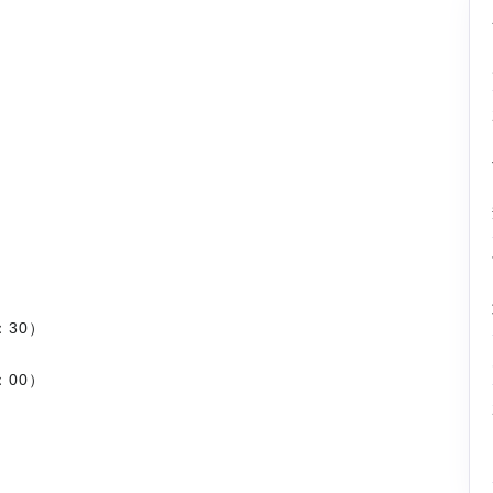
：30）
：00）