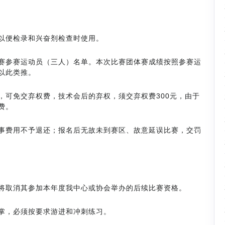
以便检录和兴奋剂检查时使用。
赛参赛运动员（三人）名单。本次比赛团体赛成绩按照参赛运
以此类推。
，可免交弃权费，技术会后的弃权，须交弃权费300元，由于
费。
事费用不予退还；报名后无故未到赛区、故意延误比赛，交罚
将取消其参加本年度我中心或协会举办的后续比赛资格。
掌，必须按要求游进和冲刺练习。