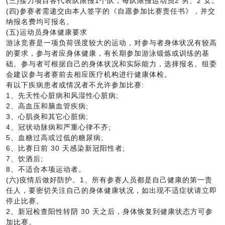
(三)接力项目各代表队限报1个队，每队限报运动员2 男、2 女。
(四)参赛者需递交由本人签字的《自愿参加比赛责任书》，并交
纳报名费均可报名。
(五)运动员身体健康要求
游泳竞赛是一项负荷强度较大的运动，对参与者身体状况有较高
的要求，参与者应身体健康，有长期参加游泳锻炼或训练的基
础。参与者可根据自己的身体状况和实际能力，选择报名。组委
会建议参与者赛前去相应医疗机构进行健康体检。
有以下疾病患者或情况者不允许参加比赛:
1、先天性心脏病和风湿性心脏病;
2、高血压和脑血管疾病;
3、心肌炎和其它心脏病;
4、冠状动脉病和严重心律不齐;
5、血糖过高或过低的糖尿病;
6、比赛日前 30 天感染新冠阳性者;
7、饮酒后;
8、不适合本项运动者。
(六)疫情后做好防护。1、所有参赛人员都是自己健康的第一责
任人，要密切关注自己的身体健康状况，如出现不适症状请立即
停止比赛。
2、新冠检查阳性转阴 30 天之后，身体恢复到健康状态方可参
加比赛。