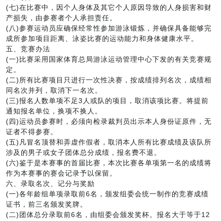
(七)在比赛中，因个人身体及其它个人原因导致的人身损害和财
产损失，由参赛者个人承担责任。
(八)参赛运动员应确保经常性参加游泳锻炼，并确保具备能够完
成所参加项目距离、泳姿比赛的运动能力和身体健康水平。
五、竞赛办法
(一)比赛采用国家体育总局游泳运动管理中心下发的有关竞赛规
定。
(二)所有比赛项目只进行一次性决赛，按成绩排列名次，成绩相
同名次并列，取消下一名次。
(三)报名人数单项不足3人或队的项目，取消该项比赛。将提前
通知报名单位，换项不换人。
(四)运动员参赛时，必须向检录裁判员出示本人身份证原件，无
证者不得参赛。
(五)凡冒名顶替和弄虚作假者，取消本人所有比赛成绩及该队所
涉及的男子或女子团体总分成绩，报名费不退。
(六)鉴于是本赛事的首届比赛，本次比赛各单项第一名的成绩将
作为本赛事的赛会记录予以保留。
六、录取名次、记分与奖励
(一)各年龄组单项录取前6名，颁发组委会统一制作的竞赛成绩
证书，前三名颁发奖牌。
(二)团体总分录取前6名，由组委会颁发奖杯。报名大于等于12