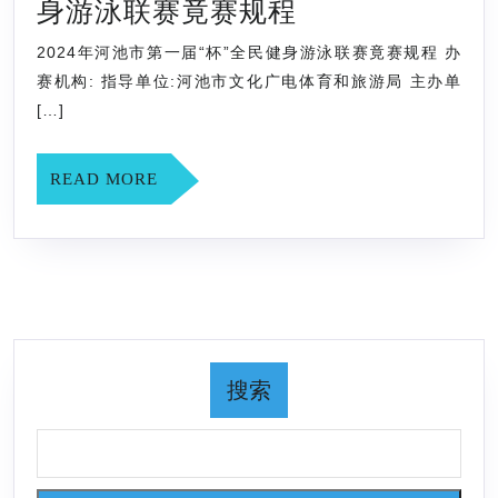
2024
身游泳联赛竟赛规程
克
年
杯”
2024年河池市第一届“杯”全民健身游泳联赛竟赛规程 办
河
山
赛机构: 指导单位:河池市文化广电体育和旅游局 主办单
池
[…]
东
市
省
第
READ
READ MORE
游
MORE
一
泳
届
锦
“杯”
标
全
赛
民
竞
健
赛
搜索
身
规
游
程-
泳
达