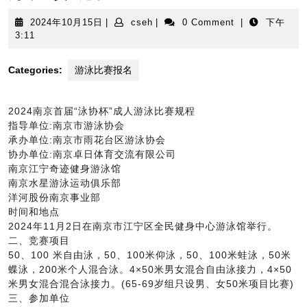
2024
cseh
2024年10月15日
|
cseh
|
0 Comment
|
下午
年
3:11
10
月
Categories:
游泳比赛报名
15
日
2024南京首届“泳协杯”成人游泳比赛规程
指导单位:南京市游泳协会
承办单位:南京市雨花台区游泳协会
协办单位:南京卓日体育交流有限公司
南京江宁奇迹健身游泳馆
南京水星游泳运动俱乐部
洋河股份南京事业部
时间和地点
2024年11月2日在南京市江宁区全民健身中心游泳馆举行。
二、竞赛项目
50、100 米自由泳，50、100米仰泳，50、100米蛙泳，50米
蝶泳，200米个人混合泳。4×50米男女混合自由泳接力，4×50
米男女混合混合泳接力。(65-69岁组只设男、女50米项目比赛)
三、参加单位