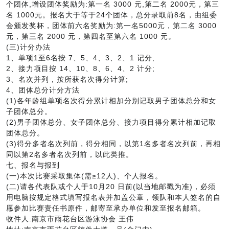
个团体,增设团体奖励为:第一名 3000 元,第二名 2000元，第三
名 1000元。报名大于等于24个团体，总分录取前8名，由组委
会颁发奖杯，团体前六名奖励为:第一名5000元，第二名 3000
元，第三名 2000 元，第四名至第六名 1000 元。
(三)计分办法
1、单项1至6名按 7、5、4、3、2、1 记分,
2、接力项目按 14、10、8、6、4、2 计分;
3、名次并列，按所获名次得分计算;
4、团体总分计分方法
(1)各年龄组单项名次得分累计相加分别记取男子团体总分和女
子团体总分。
(2)男子团体总分、女子团体总分、接力项目得分累计相加记取
团体总分。
(3)得分多者名次列前，得分相同，以第1名多者名次列前，再相
同以第2名多者名次列前，以此类推。
七、报名与报到
(一)本次比赛采取集体(需≥12人)、个人报名。
(二)请各代表队或个人于10月20 日前(以当地邮戳为准)，必须
用电脑按规定格式填写报名表并加盖公章，领队和本人签名的自
愿参加比赛责任书原件，邮寄至承办单位和发至报名邮箱。
收件人:南京市雨花台区游泳协会 王伟