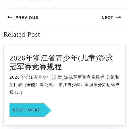
文
PREVIOUS
NEXT
章
导
Previous
Next
Related Post
航
post:
post:
2026年浙江省青少年(儿童)游泳
2026
冠军赛竞赛规程
年
2026年浙江省青少年(儿童)游泳冠军赛竞赛规程 分组和
浙
项目表（全能计算公式） 浙江省少年儿童游泳分龄达标成
江
绩 […]
省
青
READ
READ MORE
MORE
少
年