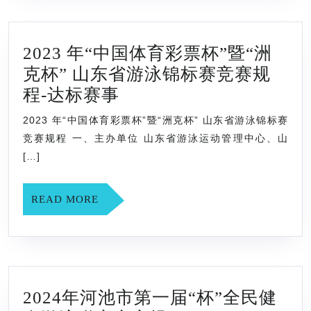
(儿
童)
2023 年“中国体育彩票杯”暨“洲
游
克杯” 山东省游泳锦标赛竞赛规
泳
2023
程-达标赛事
冠
年
军
2023 年“中国体育彩票杯”暨“洲克杯” 山东省游泳锦标赛
“中
赛
竞赛规程 一、主办单位 山东省游泳运动管理中心、山
国
[…]
竞
体
赛
育
READ
READ MORE
规
MORE
彩
程
票
杯”
暨
2024年河池市第一届“杯”全民健
“洲