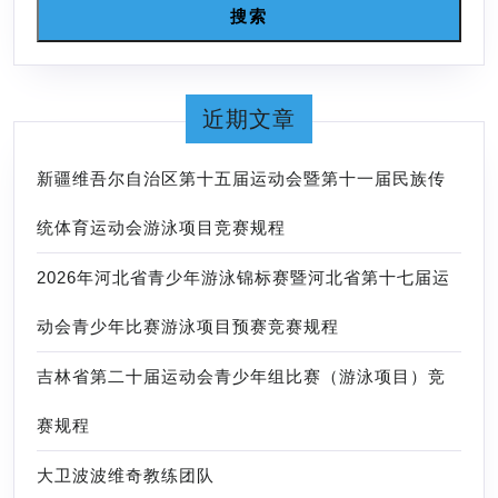
联
标
搜索
赛
赛
竟
事
赛
近期文章
规
程
新疆维吾尔自治区第十五届运动会暨第十一届民族传
统体育运动会游泳项目竞赛规程
2026年河北省青少年游泳锦标赛暨河北省第十七届运
动会青少年比赛游泳项目预赛竞赛规程
吉林省第二十届运动会青少年组比赛（游泳项目）竞
赛规程
大卫波波维奇教练团队