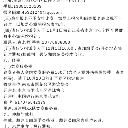
地址:南京市雨花台区软件大道一号(金门内)
手机:13851528109
报名邮箱:45921249@qq.com
(三)逾期报名不予安排比赛，如网上报名和邮寄报名表出现不一
致时，以加盖公章的报名表为准。
(四)请各队指派专人于 11月1日前到江苏省南京市江宁区全民健
身中心游泳馆报到，
联系人:肖老师 手机:13776686350
(五)请各队指派专人于11月1日16:00，参加组委会(开会地点签
到时通知)和裁判、领队和教练员技术会议。
八、经费
(一)竞赛服务费
参赛者每人交纳竞赛服务费160元(含个人意外伤害保险费、参赛
包等)。请于10月20日前汇至赛区指定账户
收款单位:南京市雨花台区游泳协会
开户名:南京市雨花台区游泳协会
开户行:中国银行南京雨花支行
账 号:517075542379
用途:请注明XX队竞赛服务费。
九、仲裁与裁判
仲裁、裁判长由组委会指派，裁判员由承办单位选派。
十、未尽事宜，另行通知。