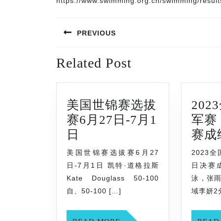
https://www.swimming.org.cn/swimming/resul
文
PREVIOUS
章
Previous
导
Related Post
post:
航
美国世锦赛选拔
20
赛6月27日-7月1
军赛
美
日
赛成
国
美国世锦赛选拔赛6月27
2023
世
日-7月1日 凯特·道格拉斯
日决赛成
锦
Kate Douglass 50-100
泳，张雨
赛
自、50-100 […]
域李妍2分
选