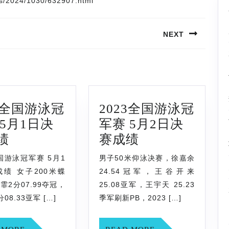
ts/2024/1030/632907.html
NEXT
Next
post:
23全国游泳冠
2023全国游泳冠
 5月1日决
军赛 5月2日决
2023
2023
绩
赛成绩
全
全
全国游泳冠军赛 5月1
男子50米仰泳决赛，徐嘉余
国
国
绩 女子200米蝶
24.54冠军，王谷开来
游
游
霏2分07.99夺冠，
25.08亚军，王宇天 25.23
泳
泳
08.33亚军 […]
季军刷新PB，2023 […]
冠
冠