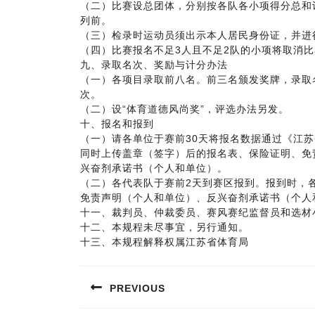
（二）比赛设总团体，分别按各队各小项得分总和
列前。
（三）检录时运动员须出示本人居民身份证，并进
（四）比赛报名不足3人且不足2队的小项将取消比
九、录取名次、奖励与计分办法
（一）各项目录取前八名。前三名颁发奖牌，录取
次。
（二）设“体育道德风尚奖”，评选办法另发。
十、报名和报到
（一）请各单位于赛前30天将报名数据通过《江
同时上传盖章（签字）后的报名表、保险证明、免
兴奋剂承诺书（个人和单位）。
（二）各代表队于赛前2天到赛区报到。报到时，
免责声明（个人和单位）、反兴奋剂承诺书（个人
十一、裁判员、仲裁委员、赛风赛纪监督员和选材
十二、本规程未尽事宜，另行通知。
十三、本规程解释权属江苏省体育局
文
PREVIOUS
章