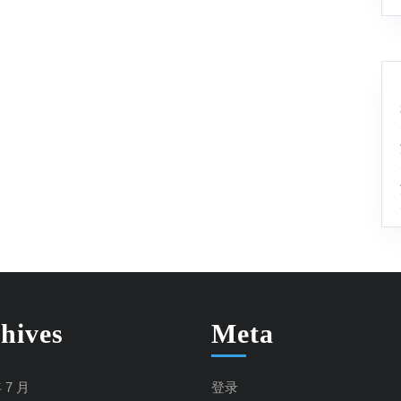
民
游
泳
健
身
主
题
系
列
活
动
(泰
hives
Meta
州
重
年 7 月
登录
点