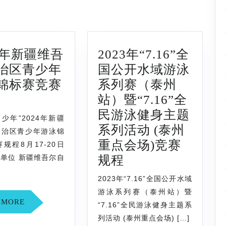
Next
post:
24年新疆维吾
2023年“7.16”全
治区青少年
国公开水域游泳
锦标赛竞赛
系列赛（泰州
2024
站）暨“7.16”全
年
民游泳健身主题
·少年”2024年新疆
新
系列活动 (泰州
自治区青少年游泳锦
疆
重点会场)竞赛
规程8月17-20日
维
2023
单位 新疆维吾尔自
规程
吾
年
2023年“7.16”全国公开水域
尔
“7.16”
游泳系列赛（泰州站）暨
READ
 MORE
自
全
“7.16”全民游泳健身主题系
MORE
治
国
列活动 (泰州重点会场) […]