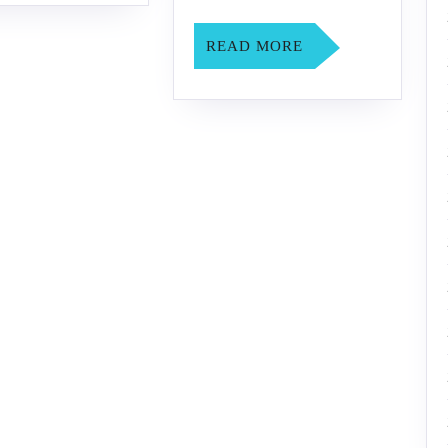
区
公
青
开
READ
READ MORE
MORE
少
水
年
域
游
游
泳
泳
锦
系
标
列
赛
赛
竞
（泰
赛
州
规
站）
程
暨
“7.16”
全