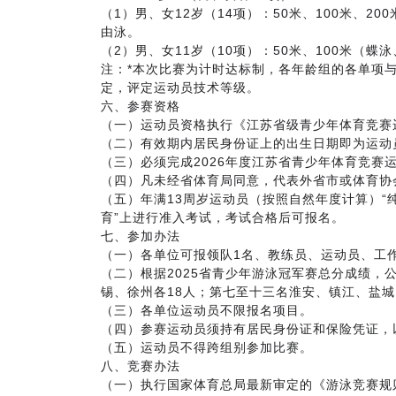
（1）男、女12岁（14项）：50米、100米、2
由泳。
（2）男、女11岁（10项）：50米、100米（蝶
注：*本次比赛为计时达标制，各年龄组的各单项
定，评定运动员技术等级。
六、参赛资格
（一）运动员资格执行《江苏省级青少年体育竞赛
（二）有效期内居民身份证上的出生日期即为运动
（三）必须完成2026年度江苏省青少年体育竞赛
（四）凡未经省体育局同意，代表外省市或体育协
（五）年满13周岁运动员（按照自然年度计算）“
育”上进行准入考试，考试合格后可报名。
七、参加办法
（一）各单位可报领队1名、教练员、运动员、工
（二）根据2025省青少年游泳冠军赛总分成绩，
锡、徐州各18人；第七至十三名淮安、镇江、盐城
（三）各单位运动员不限报名项目。
（四）参赛运动员须持有居民身份证和保险凭证，
（五）运动员不得跨组别参加比赛。
八、竞赛办法
（一）执行国家体育总局最新审定的《游泳竞赛规