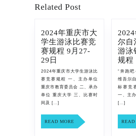
Previous
导
Related Post
post:
航
2024年重庆市大
20
学生游泳比赛竞
尔自
赛规程 9月27-
游泳
2024
29日
规程
年
2024年重庆市大学生游泳比
“奔跑吧
重
赛竞赛规程 一、主办单位
维吾尔
庆
重庆市教育委员会 二、承办
标赛竞赛
市
单位 重庆大学 三、比赛时
一、主办
间及 […]
[…]
大
学
READ
READ MORE
READ
生
MORE
游