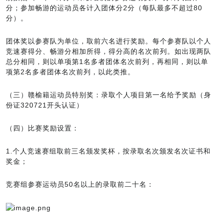
分；参加畅游的运动员各计入团体分2分（每队最多不超过80
分）。
团体奖以参赛队为单位，取前六名进行奖励。每个参赛队以个人
竞速赛得分、畅游分相加所得，得分高的名次前列。如出现两队
总分相同，则以单项第1名多者团体名次前列，再相同，则以单
项第2名多者团体名次前列，以此类推。
（三）赣榆籍运动员特别奖：录取个人项目第一名给予奖励（身
份证320721开头认证）
（四）比赛奖励设置：
1.个人竞速赛组取前三名颁发奖杯，按录取名次颁发名次证书和
奖金；
竞赛组参赛运动员50名以上的录取前二十名：