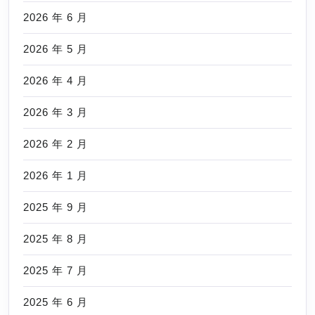
程
2026 年 6 月
2026 年 5 月
2026 年 4 月
2026 年 3 月
2026 年 2 月
2026 年 1 月
2025 年 9 月
2025 年 8 月
2025 年 7 月
2025 年 6 月