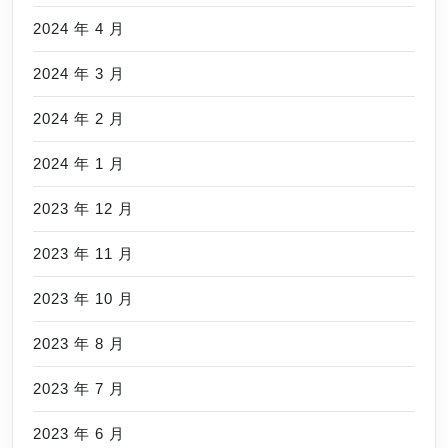
2024 年 4 月
2024 年 3 月
2024 年 2 月
2024 年 1 月
2023 年 12 月
2023 年 11 月
2023 年 10 月
2023 年 8 月
2023 年 7 月
2023 年 6 月