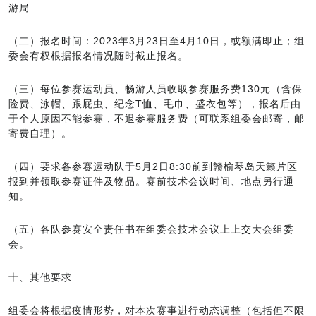
游局
（二）报名时间：2023年3月23日至4月10日，或额满即止；组
委会有权根据报名情况随时截止报名。
（三）每位参赛运动员、畅游人员收取参赛服务费130元（含保
险费、泳帽、跟屁虫、纪念T恤、毛巾、盛衣包等），报名后由
于个人原因不能参赛，不退参赛服务费（可联系组委会邮寄，邮
寄费自理）。
（四）要求各参赛运动队于5月2日8:30前到赣榆琴岛天籁片区
报到并领取参赛证件及物品。赛前技术会议时间、地点另行通
知。
（五）各队参赛安全责任书在组委会技术会议上上交大会组委
会。
十、其他要求
组委会将根据疫情形势，对本次赛事进行动态调整（包括但不限