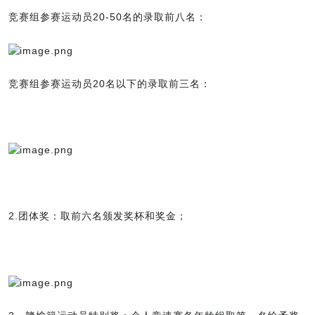
竞赛组参赛运动员20-50名的录取前八名：
竞赛组参赛运动员20名以下的录取前三名：
2.团体奖：取前六名颁发奖杯和奖金；