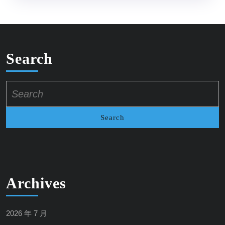
Search
Search
for:
Archives
2026 年 7 月