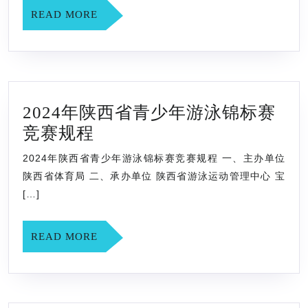
育
READ
READ MORE
MORE
彩
票
杯”
暨
2024年陕西省青少年游泳锦标赛
“洲
2024
竞赛规程
克
年
杯”
2024年陕西省青少年游泳锦标赛竞赛规程 一、主办单位
陕
山
陕西省体育局 二、承办单位 陕西省游泳运动管理中心 宝
西
[…]
东
省
省
青
READ
READ MORE
游
MORE
少
泳
年
冠
游
军