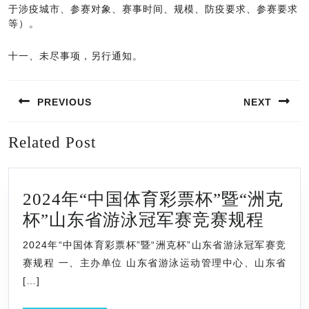
于涉疫城市、参赛对象、赛事时间、规模、防疫要求、参赛要求
等）。
十一、未尽事项，另行通知。
文
PREVIOUS
NEXT
章
导
Previous
Next
Related Post
航
post:
post:
2024年“中国体育彩票杯”暨“洲克
2024
杯”山东省游泳冠军赛竞赛规程
年
2024年“中国体育彩票杯”暨“洲克杯”山东省游泳冠军赛竞
“中
赛规程 一、主办单位 山东省游泳运动管理中心、山东省
国
[…]
体