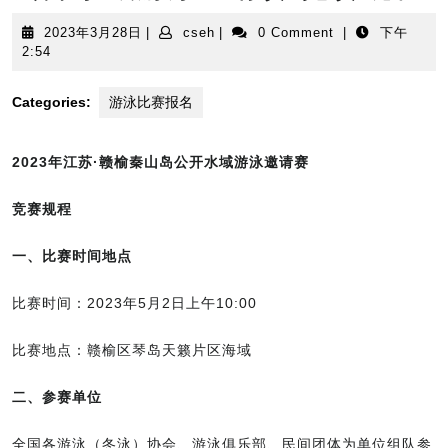
2023
cseh
2023年3月28日
|
cseh
|
0 Comment
|
下午
年
2:54
3
月
Categories:
游泳比赛报名
28
日
2023年江苏·赣榆秦山岛公开水域游泳邀请赛
竞赛规程
一、比赛时间地点
比赛时间：2023年5月2日上午10:00
比赛地点：赣榆区琴岛天籁片区海域
二、参赛
单位
全国各游泳（冬泳）协会、游泳俱乐部、民间团体为单位组队参