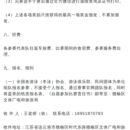
（3）完赛选手于赛后通过官方微信进行成绩查询及证书打印。
（4）上述各项奖励只按获得的最高一项奖金颁发，不累加颁
发。
八、经费
各参赛代表队往返车旅费、比赛期间的食宿费、参赛服务费自
理。
九、报名、报到
（一）全国各游泳（冬泳）协会、游泳俱乐部、民间团体为单位
组队报名参赛，不接受个人报名。通过赛事官网团队报名，同时
将盖章的纸质报名表、《自愿参加比赛责任书》邮寄至：赣榆区
文体广电和旅游局
收 件 人：王老师（收） 联系电话：18951870783
收件地址：江苏省连云港市赣榆区时代东路赣榆区文体广电和旅