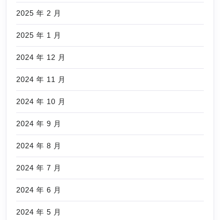
2025 年 2 月
2025 年 1 月
2024 年 12 月
2024 年 11 月
2024 年 10 月
2024 年 9 月
2024 年 8 月
2024 年 7 月
2024 年 6 月
2024 年 5 月