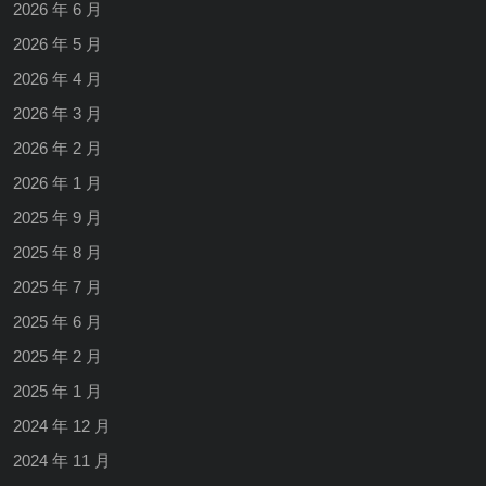
2026 年 6 月
2026 年 5 月
2026 年 4 月
2026 年 3 月
2026 年 2 月
2026 年 1 月
2025 年 9 月
2025 年 8 月
2025 年 7 月
2025 年 6 月
2025 年 2 月
2025 年 1 月
2024 年 12 月
2024 年 11 月