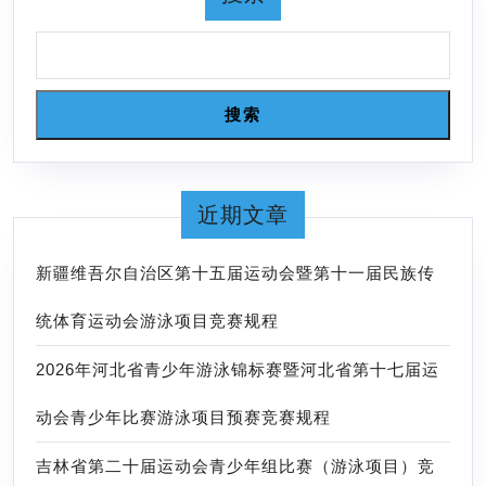
系
列
活
动”
搜索
(浙
江
重
近期文章
点
会
新疆维吾尔自治区第十五届运动会暨第十一届民族传
场)
统体育运动会游泳项目竞赛规程
暨
第
2026年河北省青少年游泳锦标赛暨河北省第十七届运
六
动会青少年比赛游泳项目预赛竞赛规程
届
中
吉林省第二十届运动会青少年组比赛（游泳项目）竞