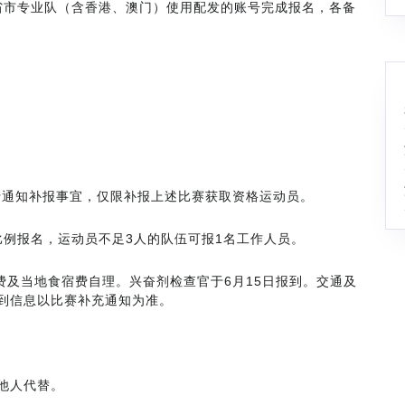
。各省市专业队（含香港、澳门）使用配发的账号完成报名，各备
行通知补报事宜，仅限补报上述比赛获取资格运动员。
比例报名，运动员不足3人的队伍可报1名工作人员。
费及当地食宿费自理。兴奋剂检查官于6月15日报到。交通及
到信息以比赛补充通知为准。
他人代替。