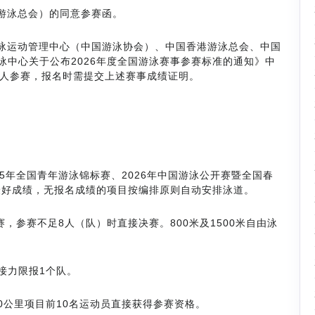
门游泳总会）的同意参赛函。
游泳运动管理中心（中国游泳协会）、中国香港游泳总会、中国
中心关于公布2026年度全国游泳赛事参赛标准的通知》中
8人参赛，报名时需提交上述赛事成绩证明。
25年全国青年游泳锦标赛、2026年中国游泳公开赛暨全国春
最好成绩，无报名成绩的项目按编排原则自动安排泳道。
，参赛不足8人（队）时直接决赛。800米及1500米自由泳
接力限报1个队。
10公里项目前10名运动员直接获得参赛资格。