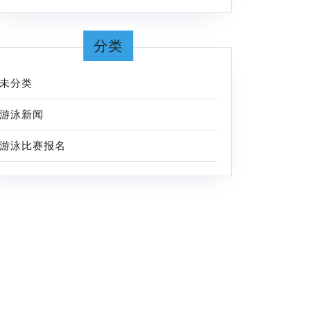
分类
未分类
游泳新闻
游泳比赛报名