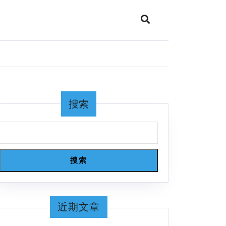
搜索
搜索
近期文章