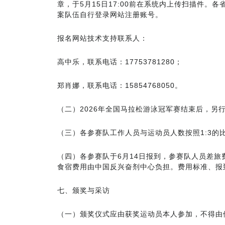
章，于5月15日17:00前在系统内上传扫描件
案队伍自行登录网站注册账号。
报名网站技术支持联系人：
高中乐，联系电话：17753781280；
郑肖娜，联系电话：15854768050。
（二）2026年全国马拉松游泳冠军赛结束后，另
（三）各参赛队工作人员与运动员人数按照1:3的
（四）各参赛队于6月14日报到，参赛队人员差旅
食宿费用由中国反兴奋剂中心负担。费用标准、报
七、颁奖与采访
（一）颁奖仪式应由获奖运动员本人参加，不得由