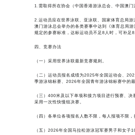
1.需取得所在协会（中国香港游泳总会、中国澳
2.运动员应在世界泳联、亚泳联、国家体育总局
澳门游泳总会举办的各类赛事中达到《体育总局游泳
规定的参赛标准，达标运动员不足8人时，可补足
四、竞赛办法
（一）采用世界泳联最新竞赛规则。
（二）运动员报名成绩为2025年全国运动会、20
季游泳锦标赛、2026年全国青年游泳锦标赛中的
（三）400米及以下单项和接力项目进行预赛、决赛
采用一次性快慢组决赛。
（四）各单位各项报名人数不限，每人报项不限，
（五）2026年全国马拉松游泳冠军赛男子和女子