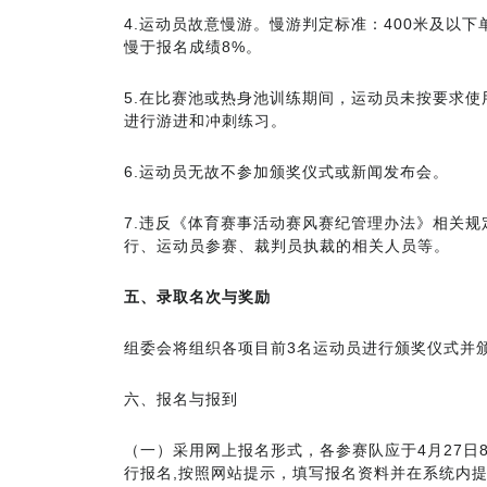
4.运动员故意慢游。慢游判定标准：400米及以下
慢于报名成绩8%。
5.在比赛池或热身池训练期间，运动员未按要求
进行游进和冲刺练习。
6.运动员无故不参加颁奖仪式或新闻发布会。
7.违反《体育赛事活动赛风赛纪管理办法》相关
行、运动员参赛、裁判员执裁的相关人员等。
五、录取名次与奖励
组委会将组织各项目前3名运动员进行颁奖仪式并
六、报名与报到
（一）采用网上报名形式，各参赛队应于4月27日8:00至5
行报名,按照网站提示，填写报名资料并在系统内