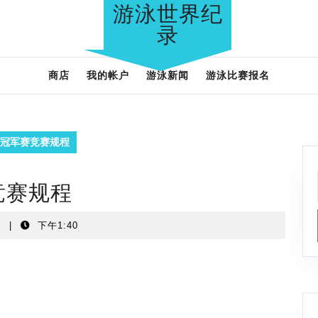
游泳世界纪
录
商店
我的帐户
游泳新闻
游泳比赛报名
泳冠军赛竞赛规程
竞赛规程
t
|
下午1:40