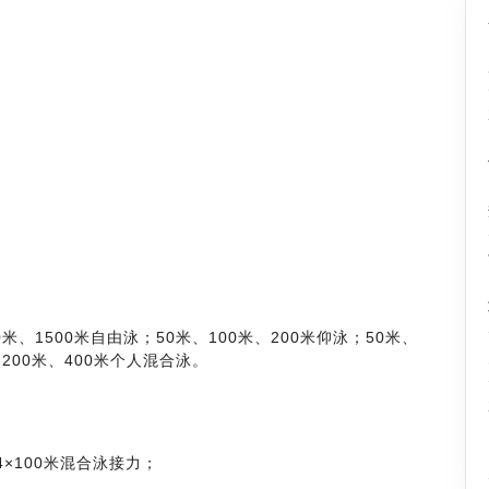
0米、1500米自由泳；50米、100米、200米仰泳；50米、
；200米、400米个人混合泳。
4×100米混合泳接力；