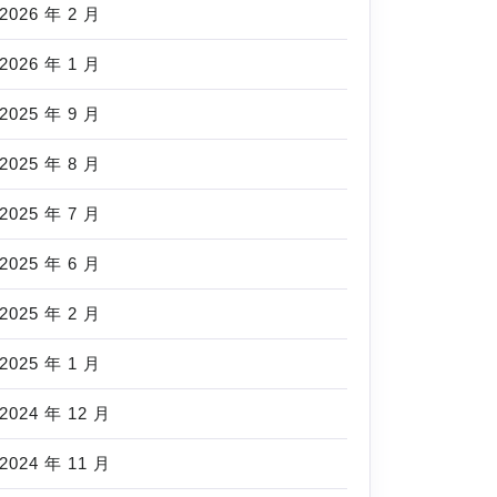
2026 年 2 月
2026 年 1 月
2025 年 9 月
2025 年 8 月
2025 年 7 月
2025 年 6 月
2025 年 2 月
2025 年 1 月
2024 年 12 月
2024 年 11 月