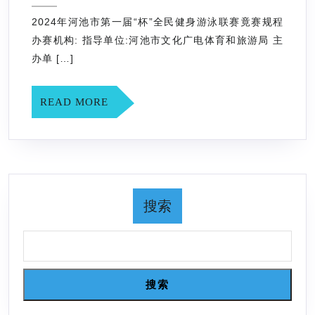
5
池
月
2024年河池市第一届“杯”全民健身游泳联赛竟赛规程
市
9
办赛机构: 指导单位:河池市文化广电体育和旅游局 主
日
第
办单 […]
一
届
READ
READ MORE
“杯”
MORE
全
民
健
身
搜索
游
泳
联
赛
搜索
竟