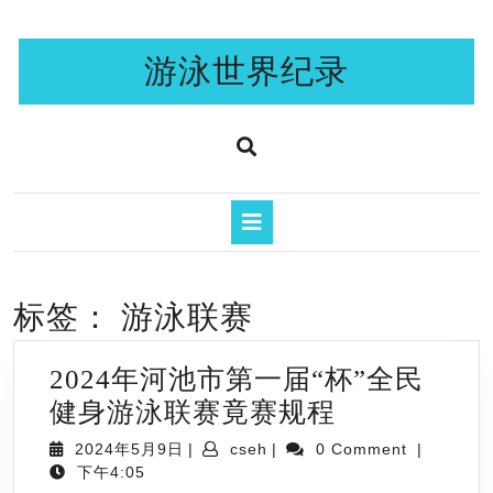
Skip
to
content
游泳世界纪录
Open
Button
标签：
游泳联赛
2024年河池市第一届“杯”全民
2024
健身游泳联赛竟赛规程
年
2024
cseh
2024年5月9日
|
cseh
|
0 Comment
|
年
河
下午4:05