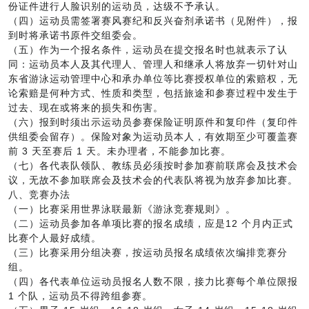
份证件进行人脸识别的运动员，达级不予承认。
（四）运动员需签署赛风赛纪和反兴奋剂承诺书（见附件），报
到时将承诺书原件交组委会。
（五）作为一个报名条件，运动员在提交报名时也就表示了认
同：运动员本人及其代理人、管理人和继承人将放弃一切针对山
东省游泳运动管理中心和承办单位等比赛授权单位的索赔权，无
论索赔是何种方式、性质和类型，包括旅途和参赛过程中发生于
过去、现在或将来的损失和伤害。
（六）报到时须出示运动员参赛保险证明原件和复印件（复印件
供组委会留存）。保险对象为运动员本人，有效期至少可覆盖赛
前 3 天至赛后 1 天。未办理者，不能参加比赛。
（七）各代表队领队、教练员必须按时参加赛前联席会及技术会
议，无故不参加联席会及技术会的代表队将视为放弃参加比赛。
八、竞赛办法
（一）比赛采用世界泳联最新《游泳竞赛规则》。
（二）运动员参加各单项比赛的报名成绩，应是12 个月内正式
比赛个人最好成绩。
（三）比赛采用分组决赛，按运动员报名成绩依次编排竞赛分
组。
（四）各代表单位运动员报名人数不限，接力比赛每个单位限报
1 个队，运动员不得跨组参赛。