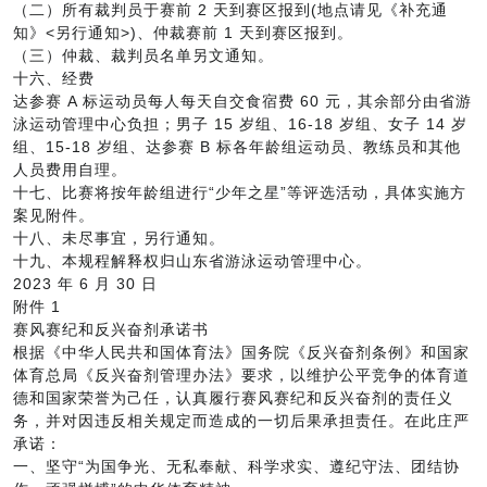
（二）所有裁判员于赛前 2 天到赛区报到(地点请见《补充通
知》<另行通知>)、仲裁赛前 1 天到赛区报到。
（三）仲裁、裁判员名单另文通知。
十六、经费
达参赛 A 标运动员每人每天自交食宿费 60 元，其余部分由省游
泳运动管理中心负担；男子 15 岁组、16-18 岁组、女子 14 岁
组、15-18 岁组、达参赛 B 标各年龄组运动员、教练员和其他
人员费用自理。
十七、比赛将按年龄组进行“少年之星”等评选活动，具体实施方
案见附件。
十八、未尽事宜，另行通知。
十九、本规程解释权归山东省游泳运动管理中心。
2023 年 6 月 30 日
附件 1
赛风赛纪和反兴奋剂承诺书
根据《中华人民共和国体育法》国务院《反兴奋剂条例》和国家
体育总局《反兴奋剂管理办法》要求，以维护公平竞争的体育道
德和国家荣誉为己任，认真履行赛风赛纪和反兴奋剂的责任义
务，并对因违反相关规定而造成的一切后果承担责任。在此庄严
承诺：
一、坚守“为国争光、无私奉献、科学求实、遵纪守法、团结协