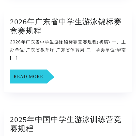
游
泳
2026年广东省中学生游泳锦标赛
锦
2026
竞赛规程
标
年
赛
2026年广东省中学生游泳锦标赛竞赛规程(初稿) 一、主
广
暨
办单位:广东省教育厅 广东省体育局 二、承办单位:华南
东
[…]
江
省
苏
中
READ
READ MORE
省
MORE
学
第
生
二
游
十
泳
一
2025年中国中学生游泳训练营竞
锦
届
2025
赛规程
标
运