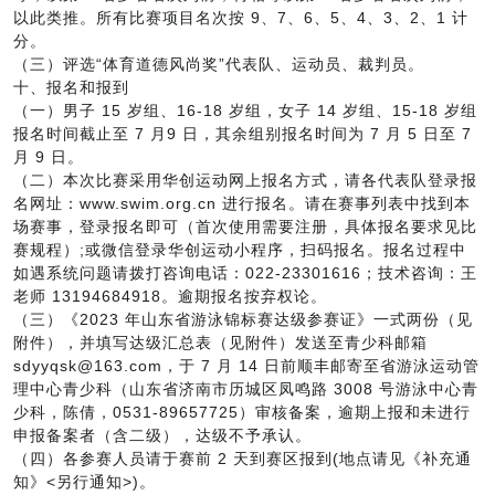
以此类推。所有比赛项目名次按 9、7、6、5、4、3、2、1 计
分。
（三）评选“体育道德风尚奖”代表队、运动员、裁判员。
十、报名和报到
（一）男子 15 岁组、16-18 岁组，女子 14 岁组、15-18 岁组
报名时间截止至 7 月9 日，其余组别报名时间为 7 月 5 日至 7
月 9 日。
（二）本次比赛采用华创运动网上报名方式，请各代表队登录报
名网址：www.swim.org.cn 进行报名。请在赛事列表中找到本
场赛事，登录报名即可（首次使用需要注册，具体报名要求见比
赛规程）;或微信登录华创运动小程序，扫码报名。报名过程中
如遇系统问题请拨打咨询电话：022-23301616；技术咨询：王
老师 13194684918。逾期报名按弃权论。
（三）《2023 年山东省游泳锦标赛达级参赛证》一式两份（见
附件），并填写达级汇总表（见附件）发送至青少科邮箱
sdyyqsk@163.com，于 7 月 14 日前顺丰邮寄至省游泳运动管
理中心青少科（山东省济南市历城区凤鸣路 3008 号游泳中心青
少科，陈倩，0531-89657725）审核备案，逾期上报和未进行
申报备案者（含二级），达级不予承认。
（四）各参赛人员请于赛前 2 天到赛区报到(地点请见《补充通
知》<另行通知>)。