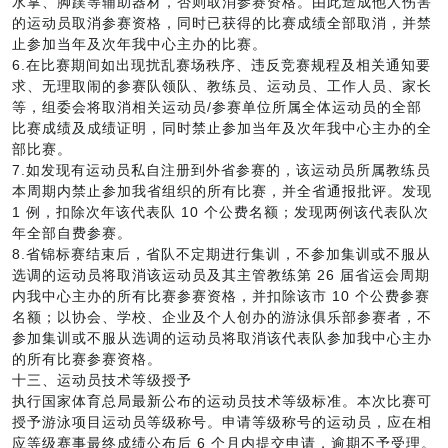
水掌、脚蹼等辅助器材，否则取消参赛资格。由此造成他人伤害
的运动员取消参赛资格，同时已获得的比赛成绩全部取消，并禁
止参加当年及次年我中心主办的比赛。
6.在比赛期间如出现扰乱赛场秩序、违反竞赛规程及相关通知要
求、无理取闹的参赛队领队、教练员、运动员、工作人员、家长
等，组委会将取消相关运动员/参赛单位所属全体运动员的全部
比赛成绩及成绩证明，同时禁止参加当年及次年我中心主办的全
部比赛。
7.如发现有运动员私自注册到外省参赛的，该运动员所属教练员
本周期内禁止参加我省组织的所有比赛，并全省通报批评。发现
1 例，扣除次年该代表队 10 个公费名额；发现两例该代表队次
年全部自费参赛。
8.省锦标赛结束后，省队不定期进行集训，不参加集训或不服从
选调的运动员将取消该运动员及其主管教练第 26 届省运会周期
内我中心主办的所有比赛参赛资格，并扣除该市 10 个公费参赛
名额；以协会、学校、企业及个人创办的游泳俱乐部参赛者，不
参加集训或不服从选调的运动员将取消该代表队参加我中心主办
的所有比赛参赛资格。
十三、运动员技术等级授予
执行国家体育总局最新公布的运动员技术等级标准。本次比赛可
授予游泳项目运动员等级称号。申请等级称号的运动员，应在相
应等级赛事最终成绩公布后 6 个月内提交申请，逾期不予受理。