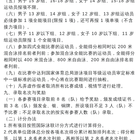
（五）男子 15 岁组、16-18 岁组，女子 14 岁组、15-18 岁组
运动员报项不限。
（六）男子 13 岁组、14 岁组，女子 12 岁组、13 岁组运动员
必须参加 1 项全能项目(限报 1 项)，还可再报 1 项单项（不含
接力项目）。
（七）男子 11 岁以下组、12 岁组，女子 10 岁以下组、11 岁
组运动员限报 1 个全能项目。
（八）参加四式全能比赛的运动员，全能得分相同时以 200 米
混合泳排名前者列前；参加混合泳全能比赛的运动员，全能得分
相同时以 400 米混合泳、800 米自由泳、200 米自由泳排名前
者列前。
（九）在比赛中达到国家体育总局游泳项目等级运动员审定标准
中一级标准的运动员，中心将在比赛期间进行抽检。
（十）凡弄虚作假者取消所有比赛成绩，视情节进行处理。
九、录取名次与奖励
（一）各参赛项目录取前 8 名（队）给予奖励，颁发成绩证书，
前 3 名（队）颁发金、银、铜牌。所设项目不足 3 人（队）不
予比赛；不足录取名次的按实有参赛人数（队）录取。
（二）计分办法
1.所有项目按照国际泳联计分方式进行计算得分。
2.代表单位团体总分按各项名次得分累计相加排列名次；得分相
等，以第 1 名多者名次列前，再相等以第 2 名多者名次列前，