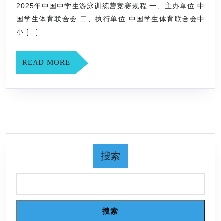
年
赛
2025年中国中学生游泳训练营竞赛规程 一、主办单位 中
动
中
竞
国学生体育联合会 二、执行单位 中国学生体育联合会中
会
国
小 […]
赛
青
中
规
少
学
READ
READ MORE
程
年
MORE
生
部
游
游
泳
泳
训
（预
练
赛）
营
搜索
竞
竞
赛
赛
规
规
程
程
搜索