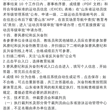
赛事结束 10 个工作日内，赛事秩序册、成绩册（PDF 文档）和
符合等级标准的运动员信息（EXCEL 表格）在“山东省运动员技
术等级管理系统”公布。申请一级、二级运动员等级称号的，应
在信息公布后下载“爱山东”APP，在首页场景导航中查找“教育考
试”类别，进入“运动员等级审批”项申请办理；也可直接搜索“运
动员等级审批”申请办理。
十四、赛风赛纪和反兴奋剂
各参赛单位全体运动员、教练员和其他辅助人员应在赛前参加赛
风赛纪和反兴奋剂教育活动，并扫描以下二维码参加赛风赛纪和
反兴奋剂线上考试，合格成绩后方可参赛。
1.扫描二维码，关注“山东省反兴奋剂”公众号
2.点击平台入口，选择教育拓展
3.赛风赛纪和反兴奋剂考试入口点击进入，填写个人信息，开始
答题，答完后点击提交。
4.成绩 80 分为合格，合格后系统自动生成证书，点击保存；如
不合格，可点击重新答题，共三次答题机会。兴奋剂检查按照国
家体育总局、山东省体育局的相关规定执行。性别检查根据有关
规定、遵循必需和必要的原则进行。
十五、技术官员、仲裁委员会和裁判员
（一）执行裁判长及部分骨干裁判员由山东省游泳运动管理中心
选派，不足名额由承办单位选派。