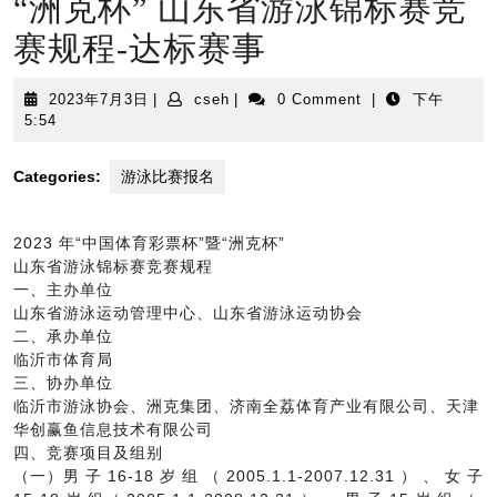
“洲克杯” 山东省游泳锦标赛竞
赛规程-达标赛事
2023
cseh
2023年7月3日
|
cseh
|
0 Comment
|
下午
年
5:54
7
月
Categories:
游泳比赛报名
3
日
2023 年“中国体育彩票杯”暨“洲克杯”
山东省游泳锦标赛竞赛规程
一、主办单位
山东省游泳运动管理中心、山东省游泳运动协会
二、承办单位
临沂市体育局
三、协办单位
临沂市游泳协会、洲克集团、济南全荔体育产业有限公司、天津
华创赢鱼信息技术有限公司
四、竞赛项目及组别
（一）男 子 16-18 岁 组 （ 2005.1.1-2007.12.31 ） 、 女 子