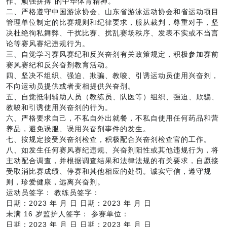
作、顽强拼搏”的中华体育精神。
二、严格遵守中国游泳协会、山东省游泳运动协会和省运动项目
管理单位制定的比赛规则和纪律要求，服从裁判，尊重对手，坚
决杜绝徇私舞弊、干扰比赛、扰乱赛场秩序、发表不实或不当言
论等赛风赛纪违规行为。
三、自觉学习赛风赛纪和反兴奋剂有关政策规定，积极参加赛前
赛风赛纪和反兴奋剂教育活动。
四、坚决不组织、强迫、欺骗、教唆、引诱运动员使用兴奋剂，
不向运动员提供或者变相提供兴奋剂。
五、自觉抵制辅助人员（教练员、队医等）组织、强迫、欺骗、
教唆和引诱使用兴奋剂的行为。
六、严格要求自己，不私自外出就餐，不私自使用任何药品和营
养品，避免误服、误用兴奋剂事件的发生。
七、按规定接受兴奋剂检查，积极配合兴奋剂检查官的工作。
八、如发生任何赛风赛纪违规、兴奋剂阳性或其他违规行为，将
主动配合调查，并根据调查结果和法律法规的有关要求，自愿接
受取消比赛成绩、停赛和其他相应的处罚。诚实守信，遵守规
则，珍爱健康，远离兴奋剂。
运动员签字： 教练员签字：
日期：2023 年 月 日 日期：2023 年 月 日
未满 16 岁监护人签字： 参赛单位：
日期：2023 年 月 日 日期：2023 年 月 日