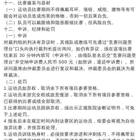
十一、比赛服装与器材
（一）运动员比赛期间不得佩戴耳环、项链、戒指、腰饰等有可
能会对运动员造成伤害的饰物，否则一切后果自负。
（二）队员可以戴眼镜和隐形眼镜比赛，但风险自负。
十二、申诉、纪律和处罚
（一）申诉
对裁判组的判决有异议时，其领队或教练可先通过“竞赛问题受
理台”口头向执行裁判长提出询问。如仍有异议，须在该项比赛
结束后 30 分钟内填写《申诉书》，由领队签名后交“竞赛问题受
理台”并交纳申诉费人民币 500 元（如胜诉，退还申诉费）。所
诉问题将由仲裁委员会进行复议和裁决。仲裁委员会的裁决为最
终裁决。
（二）处罚
1.运动员如弃权，取消余下所有项目参赛资格。
2.运动员未游完全程或故意慢游，取消余下所有项目参赛资格，
已获得的比赛成绩全部取消。
3.比赛期间运动员因病弃权，须出示正规医院诊断证明书，可免
于上述处罚。
4.报名后未在规定时间内到达赛区的运动员，组委会将视为自动
放弃比赛，并按弃权处理。
5.运动员训练热身时，必须按要求游进和冲刺练习，不得佩带划