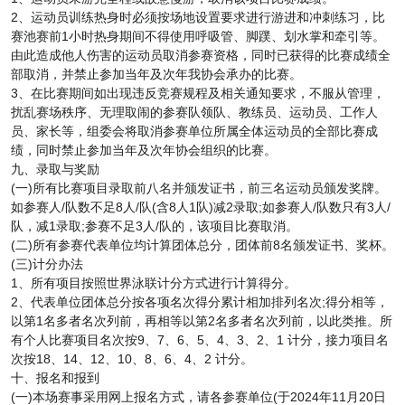
2、运动员训练热身时必须按场地设置要求进行游进和冲刺练习，比
赛池赛前1小时热身期间不得使用呼吸管、脚蹼、划水掌和牵引等。
由此造成他人伤害的运动员取消参赛资格，同时已获得的比赛成绩全
部取消，并禁止参加当年及次年我协会承办的比赛。
3、在比赛期间如出现违反竞赛规程及相关通知要求，不服从管理，
扰乱赛场秩序、无理取闹的参赛队领队、教练员、运动员、工作人
员、家长等，组委会将取消参赛单位所属全体运动员的全部比赛成
绩，同时禁止参加当年及次年协会组织的比赛。
九、录取与奖励
(一)所有比赛项目录取前八名并颁发证书，前三名运动员颁发奖牌。
如参赛人/队数不足8人/队(含8人1队)减2录取;如参赛人/队数只有3人/
队，减1录取;参赛不足3人/队的，该项目比赛取消。
(二)所有参赛代表单位均计算团体总分，团体前8名颁发证书、奖杯。
(三)计分办法
1、所有项目按照世界泳联计分方式进行计算得分。
2、代表单位团体总分按各项名次得分累计相加排列名次;得分相等，
以第1名多者名次列前，再相等以第2名多者名次列前，以此类推。所
有个人比赛项目名次按9、7、6、5、4、3、2、1 计分，接力项目名
次按18、14、12、10、8、6、4、2 计分。
十、报名和报到
(一)本场赛事采用网上报名方式，请各参赛单位(于2024年11月20日