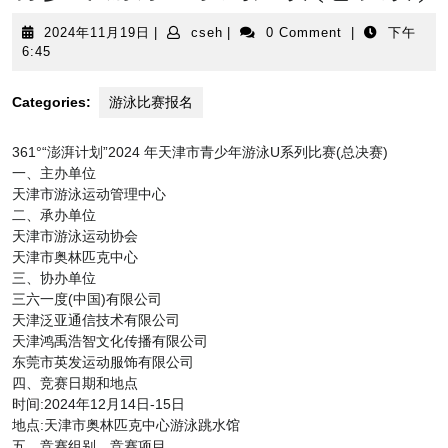
2024
cseh
2024年11月19日
|
cseh
|
0 Comment
|
下午
年
6:45
11
月
Categories:
游泳比赛报名
19
日
361°“澎湃计划”2024 年天津市青少年游泳U系列比赛(总决赛)
一、主办单位
天津市游泳运动管理中心
二、承办单位
天津市游泳运动协会
天津市奥林匹克中心
三、协办单位
三六一度(中国)有限公司
天津泛亚通信技术有限公司
天津鸿禹浩智文化传播有限公司
东莞市英发运动服饰有限公司
四、竞赛日期和地点
时间:2024年12月14日-15日
地点:天津市奥林匹克中心游泳跳水馆
五、竞赛组别、竞赛项目