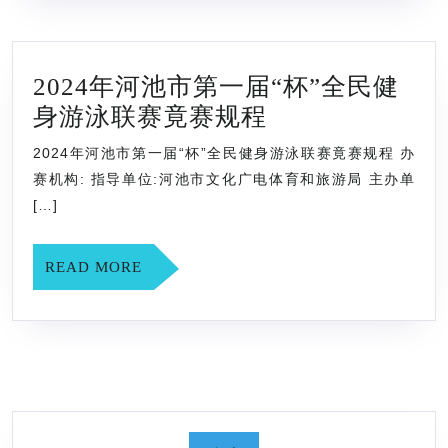
程
票
4
杯”
月
2024年河池市第一届“杯”全民健
暨
12-
2024
身游泳联赛竟赛规程
“洲
17
年
克
日
2024年河池市第一届“杯”全民健身游泳联赛竟赛规程 办
河
杯”
河
赛机构: 指导单位:河池市文化广电体育和旅游局 主办单
池
山
[…]
北
市
东
奥
第
省
READ
READ MORE
林
MORE
一
游
匹
届
泳
克
“杯”
冠
体
全
军
育
民
赛
中
健