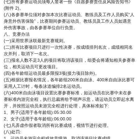
(七)所有参赛运动员须每人签署一份《自愿参赛责任及风险告知书》
(附件 2)。
(八)各参赛单位须对参加本次比赛运动员、教练员及工作人员购买“人
身意外伤害保险”，比赛期间参赛运动员、教练员及工作人员如遇意
外伤害事故，由各参赛单位自行负责。
八、竞赛办法
(一)采用世界泳联最新竞赛规则。
(二)所有比赛项目只进行一次性决赛，按成绩排列名次，成绩相同名
次并列，取消下一名次。
(三)报名人数不足3人的项目将取消该项目，组委会将通知相关参赛单
位，相关运动员可更改项目。
(四)各年龄组运动员最多限报3项(接力项目除外)。
(五)根据比赛报名情况，各年龄组200米自由泳、400米自由泳比赛可
采用人工计时，每条泳道编排2名运动员。
(六)400米自由泳项目设置比赛参赛标准，如运动员在比赛中未在参
赛标准内游完全程，执行总裁将给予哨声示意，请运动员立即起水离
开，并按照运动员未游完全程进行处理，具体标准如下:
1、男子(适用于各年龄组):05:30.00
2、女子(适用于各年龄组):06:00.00
(七)凡弄虚作假者取消所有比赛成绩，视情节进行处理。
(八)处罚:
1、运动员未游完全程或故意慢游，取消该项目比赛成绩。