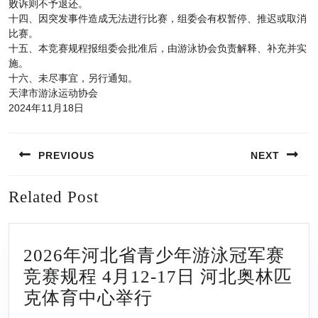
败诉则不予退还。
十四、因突发事件造成无法进行比赛，组委会有权暂停、推迟或取消
比赛。
十五、本竞赛规程报组委会批准后，由游泳协会负责解释、补充并实
施。
十六、未尽事宜，另行通知。
天津市游泳运动协会
2024年11月18日
文
PREVIOUS
NEXT
章
导
Previous
Next
Related Post
航
post:
post:
2026年河北省青少年游泳冠军赛
竞赛规程 4月12-17日 河北奥林匹
2026
克体育中心举行