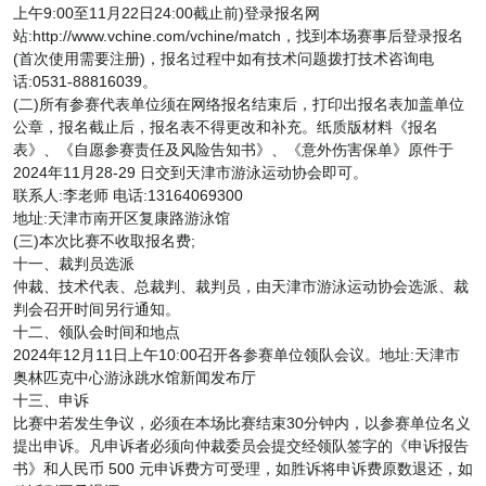
上午9:00至11月22日24:00截止前)登录报名网
站:http://www.vchine.com/vchine/match，找到本场赛事后登录报名
(首次使用需要注册)，报名过程中如有技术问题拨打技术咨询电
话:0531-88816039。
(二)所有参赛代表单位须在网络报名结束后，打印出报名表加盖单位
公章，报名截止后，报名表不得更改和补充。纸质版材料《报名
表》、《自愿参赛责任及风险告知书》、《意外伤害保单》原件于
2024年11月28-29 日交到天津市游泳运动协会即可。
联系人:李老师 电话:13164069300
地址:天津市南开区复康路游泳馆
(三)本次比赛不收取报名费;
十一、裁判员选派
仲裁、技术代表、总裁判、裁判员，由天津市游泳运动协会选派、裁
判会召开时间另行通知。
十二、领队会时间和地点
2024年12月11日上午10:00召开各参赛单位领队会议。地址:天津市
奥林匹克中心游泳跳水馆新闻发布厅
十三、申诉
比赛中若发生争议，必须在本场比赛结束30分钟内，以参赛单位名义
提出申诉。凡申诉者必须向仲裁委员会提交经领队签字的《申诉报告
书》和人民币 500 元申诉费方可受理，如胜诉将申诉费原数退还，如