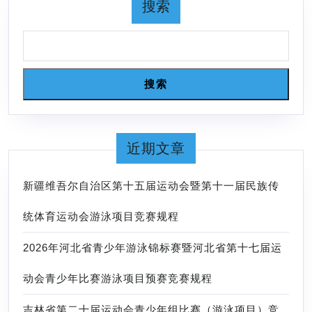
竞
心
搜索
身
赛
举
游
规
行
泳
程
联
搜索
赛
竟
赛
近期文章
规
程
新疆维吾尔自治区第十五届运动会暨第十一届民族传
统体育运动会游泳项目竞赛规程
2026年河北省青少年游泳锦标赛暨河北省第十七届运
动会青少年比赛游泳项目预赛竞赛规程
吉林省第二十届运动会青少年组比赛（游泳项目）竞