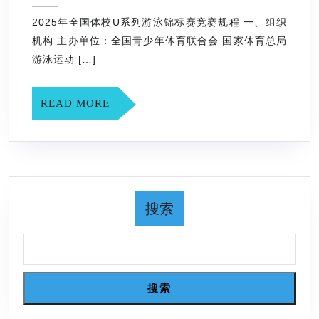
7
国
月
2025年全国体校U系列游泳锦标赛竞赛规程 一、组织
体
17
机构 主办单位：全国青少年体育联合会 国家体育总局
日
校
游泳运动 […]
U
系
READ
READ MORE
列
MORE
游
泳
锦
标
搜索
赛
竞
赛
规
搜索
程