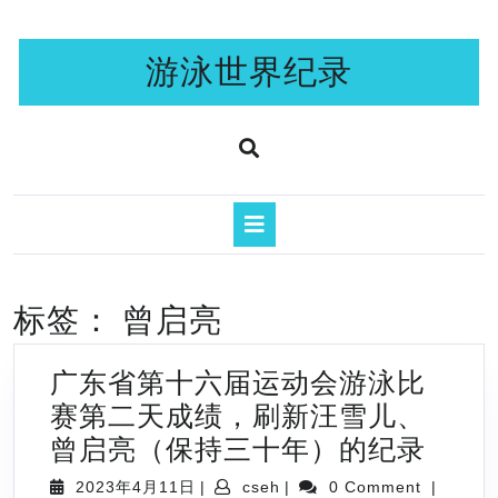
Skip
to
content
游泳世界纪录
Open
Button
标签：
曾启亮
广东省第十六届运动会游泳比
赛第二天成绩，刷新汪雪儿、
广
曾启亮（保持三十年）的纪录
东
2023
cseh
2023年4月11日
|
cseh
|
0 Comment
|