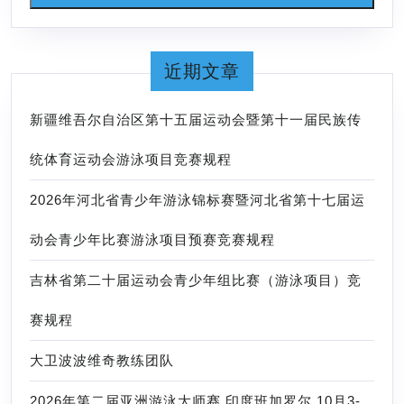
成
绩，
刷
近期文章
新
新疆维吾尔自治区第十五届运动会暨第十一届民族传
汪
雪
统体育运动会游泳项目竞赛规程
儿、
2026年河北省青少年游泳锦标赛暨河北省第十七届运
曾
启
动会青少年比赛游泳项目预赛竞赛规程
亮
吉林省第二十届运动会青少年组比赛（游泳项目）竞
（保
持
赛规程
三
大卫波波维奇教练团队
十
年）
2026年第二届亚洲游泳大师赛 印度班加罗尔 10月3-