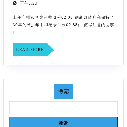
年
省
下午5:29
4
第
月
上午广州队李光泽帅 1分02.05 刷新原曾启亮保持了
十
11
30年的省少年甲组纪录(1分02.88)，值得注意的是李
日
六
[…]
届
运
READ
READ MORE
动
MORE
会
游
泳
比
搜索
赛
第
二
天
搜索